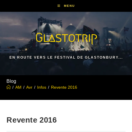
Skip
MENU
to
content
Glastotrip
EN ROUTE VERS LE FESTIVAL DE GLASTONBURY...
Blog
/
AM
/
Avr
/
Infos
/
Revente 2016
Revente 2016