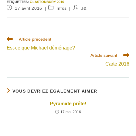
ÉTIQUETTES
:
GLASTONBURY 2016
Publication
Post
Auteur/autrice
17 avril 2016
Infos
J&
publiée :
category:
de
la
publication :
Read
Article précédent
more
Est-ce que Michael déménage?
articles
Article suivant
Carte 2016
VOUS DEVRIEZ ÉGALEMENT AIMER
Pyramide prête!
17 mai 2016