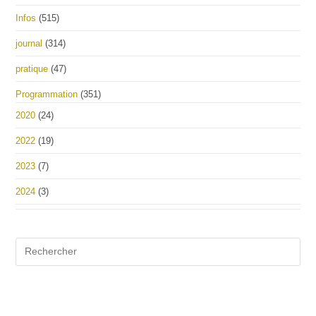
Infos
(515)
journal
(314)
pratique
(47)
Programmation
(351)
2020
(24)
2022
(19)
2023
(7)
2024
(3)
Pre
Es
to
clo
the