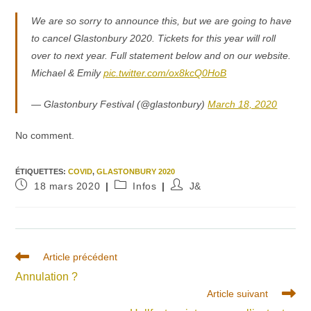
We are so sorry to announce this, but we are going to have
to cancel Glastonbury 2020. Tickets for this year will roll
over to next year. Full statement below and on our website.
Michael & Emily
pic.twitter.com/ox8kcQ0HoB
— Glastonbury Festival (@glastonbury)
March 18, 2020
No comment.
ÉTIQUETTES
:
COVID
,
GLASTONBURY 2020
Publication
Post
Auteur/autrice
18 mars 2020
Infos
J&
publiée :
category:
de
la
publication :
Read
Article précédent
more
Annulation ?
articles
Article suivant