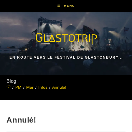
Skip
MENU
to
content
Glastotrip
EN ROUTE VERS LE FESTIVAL DE GLASTONBURY...
Blog
/
PM
/
Mar
/
Infos
/
Annulé!
Annulé!