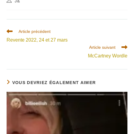
J&
de
la
publication :
Read
Article précédent
more
Revente 2022, 24 et 27 mars
articles
Article suivant
McCartney Wordle
VOUS DEVRIEZ ÉGALEMENT AIMER