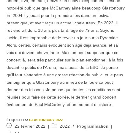
année, il va, en effet, délivrer un show exceptionnel. Il est de
notoriété publique que McCartney aime beaucoup Glastonbury.
En 2004 il y jouait pour la première fois dans un festival
britannique, et avait reçu un accueil chaleureux. En 2022, il
reviendrait donc 18 ans plus tard, âgé de 79 ans. Soyons
lucide, il est improbable de le revoir un jour sur la Pyramide.
Alors, certes, certains évoquent son âge déjà avancé, et sa
voix qui devient chevrotante. Mais on peut supposer que ce
concert là, sera très particulier sur le plan émotionnel, à la fois
devant le public de l’Arena, mais aussi de la BBC. Je pense
qu’il faut s’attendre à une grosse réaction du public, et je peux
témoigner qu’à Glastonbury au milieu de la foule ça peut
donner des frissons. Je pense que toutes les conditions sont
réunies pour faire de cette soirée, le dernier grand concert
évènement de Paul McCartney, et un moment d’histoire.
ÉTIQUETTES
:
GLASTONBURY 2022
Publication
Post
22 février 2022
2022
/
Programmation
publiée :
category:
Auteur/autrice