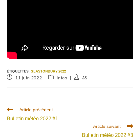
ÉTIQUETTES
:
GLASTONBURY 2022
Publication
Post
Auteur/autrice
11 juin 2022
Infos
J&
publiée :
category:
de
la
publication :
Read
Article précédent
more
Bulletin météo 2022 #1
articles
Article suivant
Bulletin météo 2022 #3