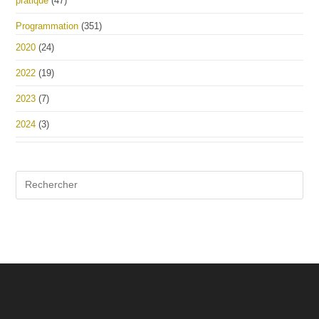
pratique
(47)
Programmation
(351)
2020
(24)
2022
(19)
2023
(7)
2024
(3)
Pre
Es
to
clo
the
sea
pan