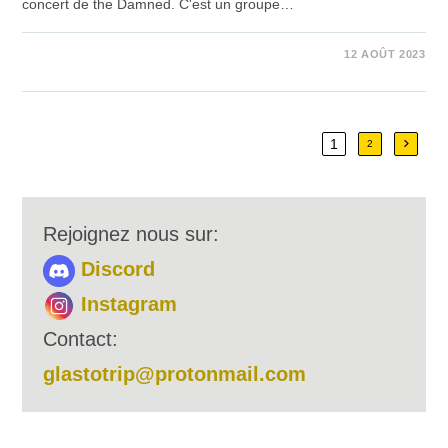
concert de the Damned. C'est un groupe…
SUR
COMMENTAIRES FERMÉS
12 AOÛT 2023
VENDREDI
–
THE
DAMNED
1
Aller à
2
Rejoignez nous sur:
Discord
Instagram
Contact:
glastotrip@protonmail.com