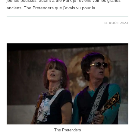
jeunes pousses, autant à the Park je reviens voir les grands
anciens. The Pretenders que j'avais vu pour la…
SUR
COMMENTAIRES FERMÉS
31 AOÛT 2023
SAMEDI
–
LEFTFIELD
The Pretenders