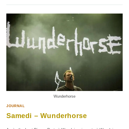
–
WORKING
MEN’S
CLUB
Wunderhorse
JOURNAL
Samedi – Wunderhorse