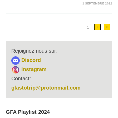
SUR
COMMENTAIRES FERMÉS
1 SEPTEMBRE 2012
RUMEURS
ET
PRONOSTICS
1
Aller à
2
Rejoignez nous sur:
Discord
Instagram
Contact:
glastotrip@protonmail.com
GFA Playlist 2024