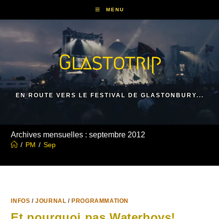
Skip
MENU
to
content
Glastotrip
EN ROUTE VERS LE FESTIVAL DE GLASTONBURY...
Archives mensuelles : septembre 2012
/
PM
/
Sep
INFOS
/
JOURNAL
/
PROGRAMMATION
Et pourquoi pas Waterboys!