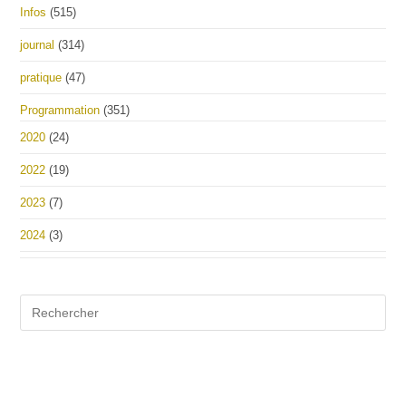
Infos
(515)
journal
(314)
pratique
(47)
Programmation
(351)
2020
(24)
2022
(19)
2023
(7)
2024
(3)
Pre
Es
to
clo
the