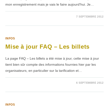
mon enregistrement mais je vais le faire aujourd'hui. Je…
SUR
COMMENTAIRES FERMÉS
7 SEPTEMBRE 2012
PRÉ-
VENTE,
PLUS
QU’UN
MOIS
INFOS
Mise à jour FAQ – Les billets
La page FAQ – Les billets a été mise à jour, cette mise à jour
tient bien sûr compte des informations fournies hier par les
organisateurs, en particulier sur la tarification et…
SUR
COMMENTAIRES FERMÉS
6 SEPTEMBRE 2012
MISE
À
JOUR
FAQ
–
LES BILLETS
INFOS