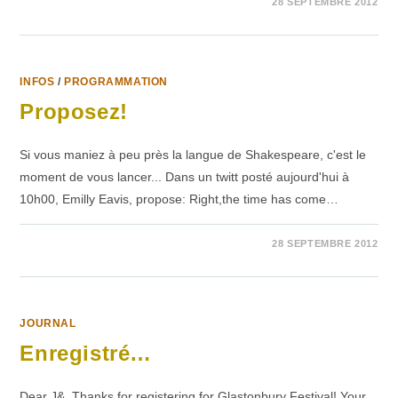
SUR
COMMENTAIRES FERMÉS
28 SEPTEMBRE 2012
SURPRISE!
PAS
DE
STONE
ROSES
POUR
GLASTO
INFOS
/
PROGRAMMATION
2013
Proposez!
Si vous maniez à peu près la langue de Shakespeare, c'est le
moment de vous lancer... Dans un twitt posté aujourd'hui à
10h00, Emilly Eavis, propose: Right,the time has come…
SUR
COMMENTAIRES FERMÉS
28 SEPTEMBRE 2012
PROPOSEZ!
JOURNAL
Enregistré…
Dear J&, Thanks for registering for Glastonbury Festival! Your