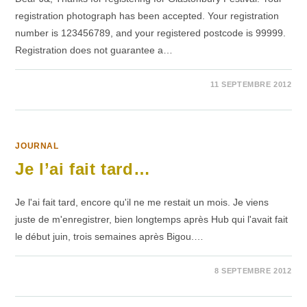
registration photograph has been accepted. Your registration
number is 123456789, and your registered postcode is 99999.
Registration does not guarantee a…
1 COMMENTAIRE
11 SEPTEMBRE 2012
JOURNAL
Je l’ai fait tard…
Je l'ai fait tard, encore qu'il ne me restait un mois. Je viens
juste de m'enregistrer, bien longtemps après Hub qui l'avait fait
le début juin, trois semaines après Bigou.…
SUR
COMMENTAIRES FERMÉS
8 SEPTEMBRE 2012
JE
L’AI
FAIT
TARD…