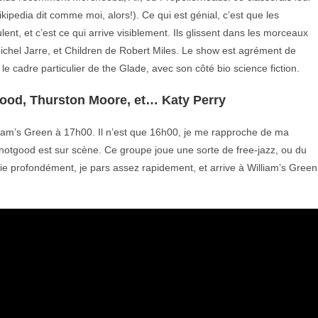
Wikipedia dit comme moi, alors!). Ce qui est génial, c’est que les
t, et c’est ce qui arrive visiblement. Ils glissent dans les morceaux
ichel Jarre, et Children de Robert Miles. Le show est agrément de
le cadre particulier de the Glade, avec son côté bio science fiction.
ood, Thurston Moore, et… Katy Perry
lliam’s Green à 17h00. Il n’est que 16h00, je me rapproche de ma
dnotgood est sur scène. Ce groupe joue une sorte de free-jazz, ou du
 profondément, je pars assez rapidement, et arrive à William’s Green