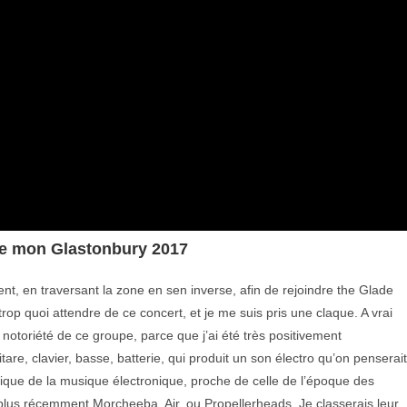
 de mon Glastonbury 2017
t, en traversant la zone en sen inverse, afin de rejoindre the Glade
op quoi attendre de ce concert, et je me suis pris une claque. A vrai
toriété de ce groupe, parce que j’ai été très positivement
tare, clavier, basse, batterie, qui produit un son électro qu’on penserait
gique de la musique électronique, proche de celle de l’époque des
lus récemment Morcheeba, Air, ou Propellerheads. Je classerais leur