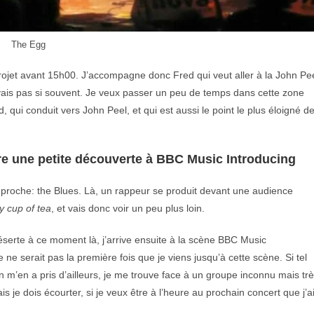
The Egg
projet avant 15h00. J’accompagne donc Fred qui veut aller à la John Pe
e vais pas si souvent. Je veux passer un peu de temps dans cette zone
 qui conduit vers John Peel, et qui est aussi le point le plus éloigné d
re une petite découverte à BBC Music Introducing
proche: the Blues. Là, un rappeur se produit devant une audience
y cup of tea
, et vais donc voir un peu plus loin.
éserte à ce moment là, j’arrive ensuite à la scène BBC Music
e serait pas la première fois que je viens jusqu’à cette scène. Si tel
ien m’en a pris d’ailleurs, je me trouve face à un groupe inconnu mais tr
s je dois écourter, si je veux être à l’heure au prochain concert que j’a