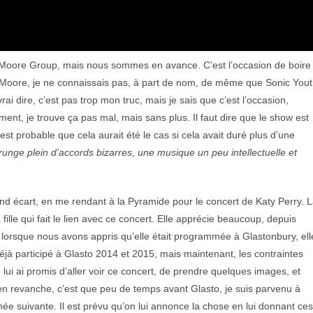
n Moore Group, mais nous sommes en avance. C’est l’occasion de boire
Moore, je ne connaissais pas, à part de nom, de même que Sonic You
i dire, c’est pas trop mon truc, mais je sais que c’est l’occasion,
ent, je trouve ça pas mal, mais sans plus. Il faut dire que le show est
 est probable que cela aurait été le cas si cela avait duré plus d’une
grunge plein d’accords bizarres, une musique un peu intellectuelle et
and écart, en me rendant à la Pyramide pour le concert de Katy Perry. 
fille qui fait le lien avec ce concert. Elle apprécie beaucoup, depuis
, lorsque nous avons appris qu’elle était programmée à Glastonbury, ell
jà participé à Glasto 2014 et 2015, mais maintenant, les contraintes
e lui ai promis d’aller voir ce concert, de prendre quelques images, et
, en revanche, c’est que peu de temps avant Glasto, je suis parvenu à
ée suivante. Il est prévu qu’on lui annonce la chose en lui donnant ces