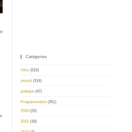
el
e
Catégories
Infos
(515)
journal
(314)
pratique
(47)
Programmation
(351)
2020
(24)
ès
2022
(19)
i
2023
(7)