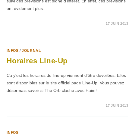
suivi des prévisions est digne d'intérêt. En effet, ces prévisions
ont évidement plus…
SUR
COMMENTAIRES FERMÉS
17 JUIN 2013
MÉTÉO
(MISE
À
JOUR
DU
17/06/2013)
INFOS
/
JOURNAL
Horaires Line-Up
Ca y'est les horaires du line-up viennent d'être dévoilées. Elles
sont disponibles sur le site officiel page Line-Up. Vous pouvez
désormais savoir si The Orb clashe avec Haim!
SUR
COMMENTAIRES FERMÉS
17 JUIN 2013
HORAIRES
LINE-
UP
INFOS