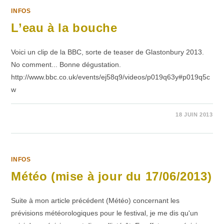
2013
INFOS
L’eau à la bouche
Voici un clip de la BBC, sorte de teaser de Glastonbury 2013.
No comment... Bonne dégustation.
http://www.bbc.co.uk/events/ej58q9/videos/p019q63y#p019q5c
w
SUR
COMMENTAIRES FERMÉS
18 JUIN 2013
L’EAU
À
LA
BOUCHE
INFOS
Météo (mise à jour du 17/06/2013)
Suite à mon article précédent (Météo) concernant les
prévisions météorologiques pour le festival, je me dis qu'un