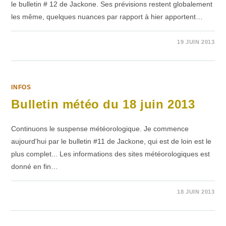
le bulletin # 12 de Jackone. Ses prévisions restent globalement
les même, quelques nuances par rapport à hier apportent…
SUR
COMMENTAIRES FERMÉS
19 JUIN 2013
BULLETIN
MÉTÉO
DU
19
JUIN
2013
INFOS
Bulletin météo du 18 juin 2013
Continuons le suspense météorologique. Je commence
aujourd'hui par le bulletin #11 de Jackone, qui est de loin est le
plus complet... Les informations des sites météorologiques est
donné en fin…
SUR
COMMENTAIRES FERMÉS
18 JUIN 2013
BULLETIN
MÉTÉO
DU
18
JUIN