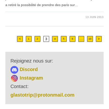
a retiré la possibilité de prendre des paris sur…
SUR
COMMENTAIRES FERMÉS
13 JUIN 2013
MÉTÉO
3
…
Go to the previous page
Aller à
1
2
4
5
6
10
Rejoignez nous sur:
Discord
Instagram
Contact:
glastotrip@protonmail.com