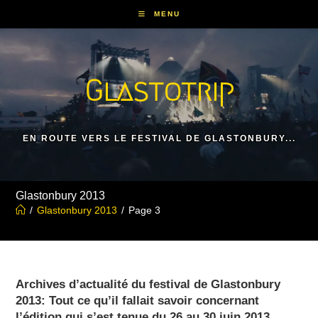
Skip
MENU
to
content
Glastotrip
EN ROUTE VERS LE FESTIVAL DE GLASTONBURY...
Glastonbury 2013
/
Glastonbury 2013
/
Page 3
Archives d’actualité du festival de Glastonbury
2013: Tout ce qu’il fallait savoir concernant
l’édition qui s’est tenue du 26 au 30 juin 2013.