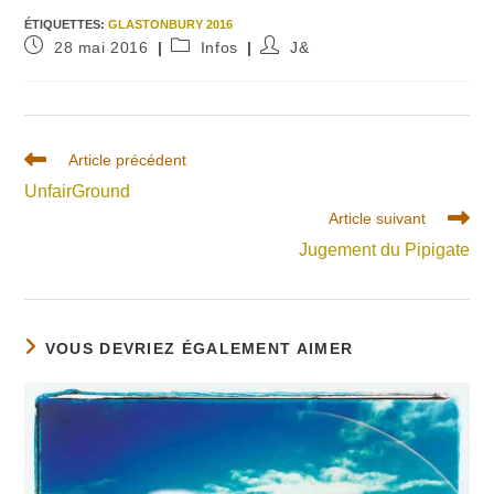
ÉTIQUETTES
:
GLASTONBURY 2016
Publication
Post
Auteur/autrice
28 mai 2016
Infos
J&
publiée :
category:
de
la
publication :
Read
Article précédent
more
UnfairGround
articles
Article suivant
Jugement du Pipigate
VOUS DEVRIEZ ÉGALEMENT AIMER