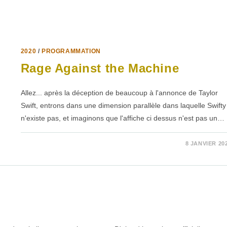
2020
/
PROGRAMMATION
Rage Against the Machine
Allez... après la déception de beaucoup à l'annonce de Taylor
Swift, entrons dans une dimension parallèle dans laquelle Swifty
n'existe pas, et imaginons que l'affiche ci dessus n'est pas un…
SUR
COMMENTAIRES FERMÉS
8 JANVIER 20
RAGE
AGAINST
THE
MACHINE