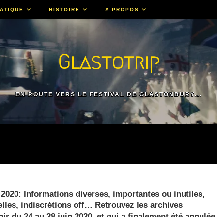
ATIQUE
HISTOIRE
A PROPOS
Glastotrip
EN ROUTE VERS LE FESTIVAL DE GLASTONBURY...
 2020: Informations diverses, importantes ou inutiles,
elles, indiscrétions off… Retrouvez les archives
nir du 24 au 28 juin 2020, et qui a finalement été annulée