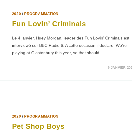
2020
/
PROGRAMMATION
Fun Lovin’ Criminals
Le 4 janvier, Huey Morgan, leader des Fun Lovin' Criminals est
interviewé sur BBC Radio 6. A cette occasion il déclare: We’re
playing at Glastonbury this year, so that should…
SUR
COMMENTAIRES FERMÉS
6 JANVIER 20
FUN
LOVIN’
CRIMINALS
2020
/
PROGRAMMATION
Pet Shop Boys