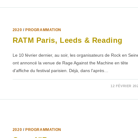
AWARDS
2020
/
PROGRAMMATION
RATM Paris, Leeds & Reading
Le 10 février dernier, au soir, les organisateurs de Rock en Sein
ont annoncé la venue de Rage Against the Machine en tête
d'affiche du festival parisien. Déjà, dans l'après…
SUR
COMMENTAIRES FERMÉS
12 FÉVRIER 20
RATM
PARIS,
LEEDS
&
READING
2020
/
PROGRAMMATION