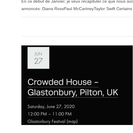
En ce début de Janvier, je veux récapituler ce que nous avo
annoncés: Diana RossPaul McCartneyTaylor Swift Certains
SUR
COMMENTAIRES FERMÉS
BILAN
DE
JANVIER