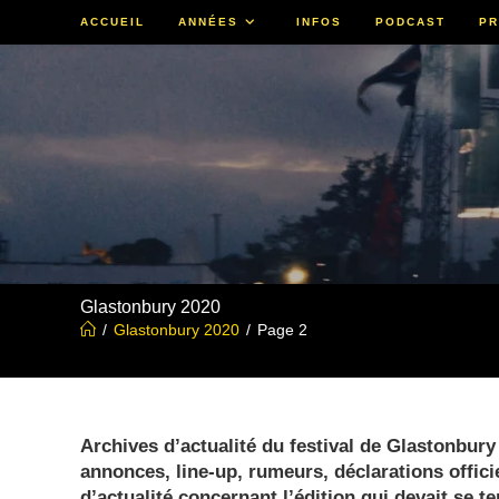
Skip
ACCUEIL
ANNÉES
INFOS
PODCAST
PR
to
content
Glastonbury 2020
/
Glastonbury 2020
/
Page 2
Archives d’actualité du festival de Glastonbury
annonces, line-up, rumeurs, déclarations offici
d’actualité concernant l’édition qui devait se te