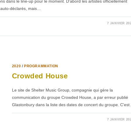
ns dans le line-up pour le moment. D'abord les artistes officiellement
 auto-déclarés, mais…
7 JANVIER 20
2020
/
PROGRAMMATION
Crowded House
Le site de Shelter Music Group, compagnie qui gère la
communication du groupe Crowded House, a par erreur publié
Glastonbury dans la liste des dates de concert du groupe. C'es
SUR
COMMENTAIRES FERMÉS
7 JANVIER 20
CROWDED
HOUSE