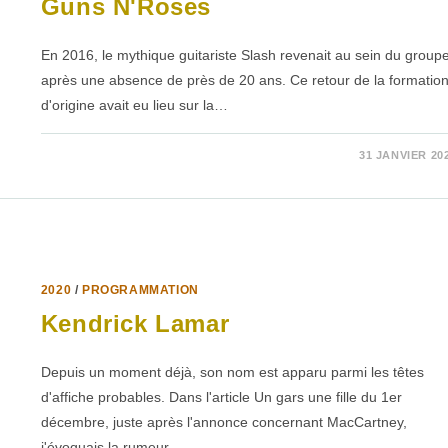
Guns N'Roses
En 2016, le mythique guitariste Slash revenait au sein du group
après une absence de près de 20 ans. Ce retour de la formatio
d'origine avait eu lieu sur la…
SUR
COMMENTAIRES FERMÉS
31 JANVIER 20
GUNS
N'ROSES
2020
/
PROGRAMMATION
Kendrick Lamar
Depuis un moment déjà, son nom est apparu parmi les têtes
d'affiche probables. Dans l'article Un gars une fille du 1er
décembre, juste après l'annonce concernant MacCartney,
j'évoquais la rumeur…