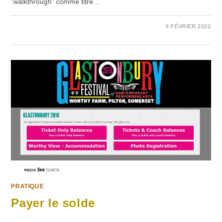
"walkthrough" comme titre…
SUR
COMMENTAIRES FERMÉS
9 FÉVRIER 2022
MON
WALKTHROUGH
PRATIQUE
Payer le solde