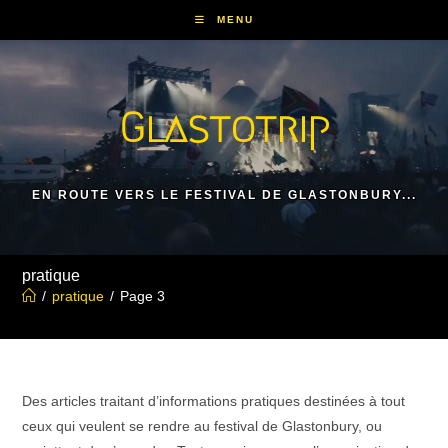
Skip
MENU
to
content
Glastotrip
EN ROUTE VERS LE FESTIVAL DE GLASTONBURY...
pratique
/
pratique
/
Page 3
Des articles traitant d’informations pratiques destinées à tout
ceux qui veulent se rendre au festival de Glastonbury, ou