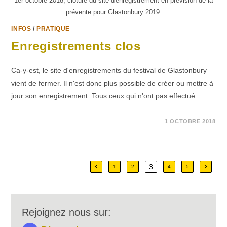
1er octobre 2018, cloture du site d'enregistrement en prévision de la
prévente pour Glastonbury 2019.
INFOS
/
PRATIQUE
Enregistrements clos
Ca-y-est, le site d'enregistrements du festival de Glastonbury
vient de fermer. Il n'est donc plus possible de créer ou mettre à
jour son enregistrement. Tous ceux qui n'ont pas effectué…
SUR
COMMENTAIRES FERMÉS
1 OCTOBRE 2018
ENREGISTREMENTS
CLOS
3
Go to the previous page
Aller à
1
2
4
5
Rejoignez nous sur: